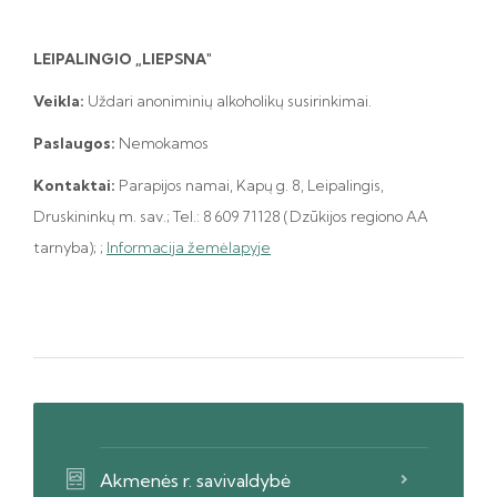
LEIPALINGIO „LIEPSNA"
Veikla:
Uždari anoniminių alkoholikų susirinkimai.
Paslaugos:
Nemokamos
Kontaktai:
Parapijos namai, Kapų g. 8, Leipalingis,
Druskininkų m. sav.; Tel.: 8 609 71128 (Dzūkijos regiono AA
tarnyba);
;
Informacija žemėlapyje
Akmenės r. savivaldybė