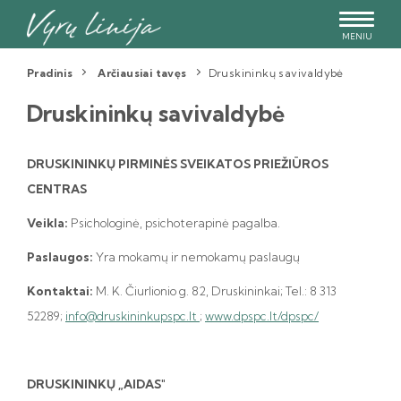
MENIU
Pradinis
Arčiausiai tavęs
Druskininkų savivaldybė
Druskininkų savivaldybė
DRUSKININKŲ PIRMINĖS SVEIKATOS PRIEŽIŪROS
CENTRAS
Veikla:
Psichologinė, psichoterapinė pagalba.
Paslaugos:
Yra mokamų ir nemokamų paslaugų
Kontaktai:
M. K. Čiurlionio g. 82, Druskininkai; Tel.: 8 313
52289;
info@druskininkupspc.lt
;
www.dpspc.lt/dpspc/
DRUSKININKŲ „AIDAS"