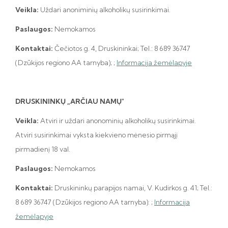
Veikla:
Uždari anoniminių alkoholikų susirinkimai.
Paslaugos:
Nemokamos
Kontaktai:
Čečiotos g. 4, Druskininkai; Tel.: 8 689 36747
(Dzūkijos regiono AA tarnyba);
;
Informacija žemėlapyje
DRUSKININKŲ „ARČIAU NAMŲ"
Veikla:
Atviri ir uždari anonominių alkoholikų susirinkimai.
Atviri susirinkimai vyksta kiekvieno mėnesio pirmąjį
pirmadienį 18 val.
Paslaugos:
Nemokamos
Kontaktai:
Druskininkų parapijos namai, V. Kudirkos g. 41; Tel.:
8 689 36747 (Dzūkijos regiono AA tarnyba):
;
Informacija
žemėlapyje