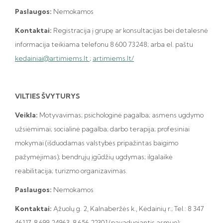
Paslaugos:
Nemokamos
Kontaktai:
Registracija į grupę ar konsultacijas bei detalesnė
informacija teikiama telefonu 8 600 73248; arba el. paštu
kedainiai@artimiems.lt
;
artimiems.lt/
VILTIES ŠVYTURYS
Veikla:
Motyvavimas; psichologinė pagalba; asmens ugdymo
užsiėmimai; socialinė pagalba; darbo terapija; profesiniai
mokymai (išduodamas valstybės pripažintas baigimo
pažymėjimas); bendrųjų įgūdžių ugdymas; ilgalaikė
reabilitacija; turizmo organizavimas.
Paslaugos:
Nemokamos
Kontaktai:
Ąžuolų g. 2, Kalnaberžės k., Kėdainių r.; Tel.: 8 347
46117, 8 699 24963, 8 656 22301 (pavaduojantis asmuo);