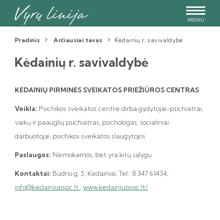
MENIU
Pradinis
Arčiausiai tavęs
Kėdainių r. savivaldybė
Kėdainių r. savivaldybė
KĖDAINIŲ PIRMINĖS SVEIKATOS PRIEŽIŪROS CENTRAS
Veikla:
Psichikos sveikatos centre dirba gydytojai-psichiatrai,
vaikų ir paauglių psichiatras, psichologas, socialiniai
darbuotojai, psichikos sveikatos slaugytojos
Paslaugos:
Nemokamos, bet yra kitų sąlygų
Kontaktai:
Budrio g. 5, Kėdainiai; Tel.: 8 347 61434;
info@kedainiupspc.lt
;
www.kedainiupspc.lt/