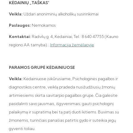
KĖDAINIŲ „TAŠKAS"
Veikla:
Uždari anoniminių alkoholikų susirinkimai
Paslaugos:
Nemokamos
Kontaktai:
Radvilų g. 4, Kėdainiai; Tel.: 8 640 47755 (Kauno
regiono AA tarnyba);
;
Informacija žemėlapyje
PARAMOS GRUPĖ KĖDAINIUOSE
Veikla:
Kėdainiuose įsikūrusiame, Psichologinės pagalbos ir
diagnostikos centre, veiklą pradeda nusižudžiusių žmonių
artimiesiems skirta savitarpio pagalbos grupė. Čia galėsite
pasidalinti savo jausmais, išgyvenimais; gauti psichologinį
palaikymą ir supratimą bei tą patį duoti kitiems. Buvimas su
žmonėmis, turinčiais panašias patirtis gydo ir suteikia jėgų
gyventi toliau.