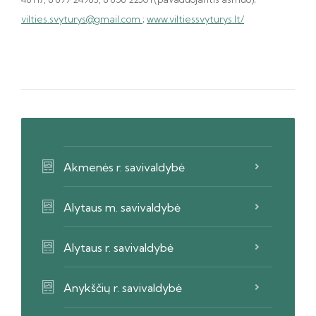
vilties.svyturys@gmail.com
;
www.viltiessvyturys.lt/
Akmenės r. savivaldybė
Alytaus m. savivaldybė
Alytaus r. savivaldybė
Anykščių r. savivaldybė